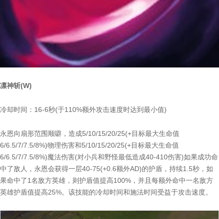
凛神斩(W)
冷却时间：16-6秒(于110%额外攻击速度时达到最小值)
永恩向扇形范围顺噼，造成5/10/15/20/25(+目标最大生命值
6/6.5/7/7.5/8%)物理伤害和5/10/15/20/25(+目标最大生命值
6/6.5/7/7.5/8%)魔法伤害(对小兵和野怪最低造成40-410伤害)如果成功命
中了敌人，永恩会获得一层40-75(+0.6额外AD)的护盾，持续1.5秒，如
果命中了1名敌方英雄，则护盾值提高100%，并且每额外命中一名敌方
英雄护盾值提高25%。该技能的冷却时间和施法时间受益于攻击速度。