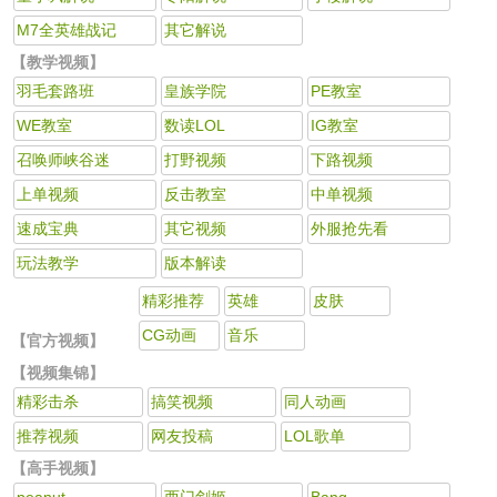
M7全英雄战记
其它解说
【教学视频】
羽毛套路班
皇族学院
PE教室
WE教室
数读LOL
IG教室
召唤师峡谷迷
打野视频
下路视频
上单视频
反击教室
中单视频
速成宝典
其它视频
外服抢先看
玩法教学
版本解读
精彩推荐
英雄
皮肤
CG动画
音乐
【官方视频】
【视频集锦】
精彩击杀
搞笑视频
同人动画
推荐视频
网友投稿
LOL歌单
【高手视频】