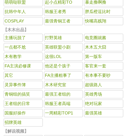
萌萌哒联盟
起小点精彩TO
暴走撸啊撸
抗韩中年人
韩服王者秀
胖瓜橙逗比时
COSPLAY
最强青铜王者
快嘴高贱翔
【木木出品】
主播玩脱了
打野英雄
电竞圈就酱
一点都不尬
英雄联盟小剧
木木五大囧
木有教学
这很LOL
第一版车
FA主演必修课
他还是个孩子
客官来一套
其它
FA主播粗事了
有本事不要吵
灵异事件簿
木木研究室
超级路人
青铜组的搞笑
最强王者组的
英雄秀场
王者组的日常
韩服王者高端
绝对玩家
国服好操作
一周精彩TOP1
最强英雄
招牌英雄
【解说视频】