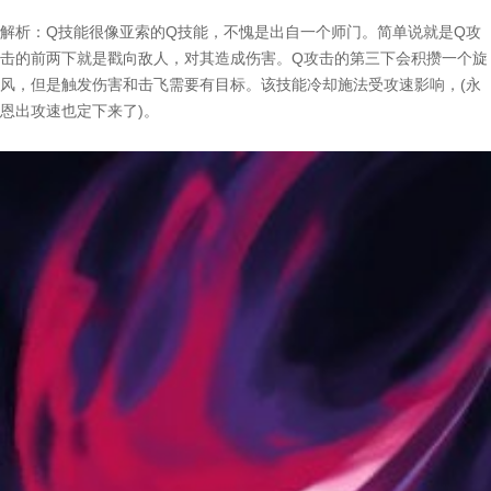
解析：Q技能很像亚索的Q技能，不愧是出自一个师门。简单说就是Q攻
击的前两下就是戳向敌人，对其造成伤害。Q攻击的第三下会积攒一个旋
风，但是触发伤害和击飞需要有目标。该技能冷却施法受攻速影响，(永
恩出攻速也定下来了)。