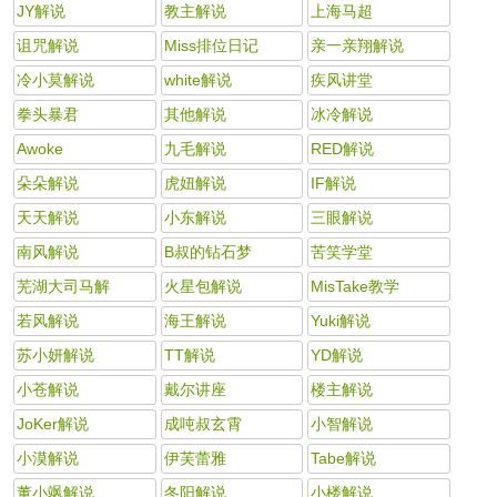
JY解说
教主解说
上海马超
诅咒解说
Miss排位日记
亲一亲翔解说
冷小莫解说
white解说
疾风讲堂
拳头暴君
其他解说
冰冷解说
Awoke
九毛解说
RED解说
朵朵解说
虎妞解说
IF解说
天天解说
小东解说
三眼解说
南风解说
B叔的钻石梦
苦笑学堂
芜湖大司马解
火星包解说
MisTake教学
若风解说
海王解说
Yuki解说
苏小妍解说
TT解说
YD解说
小苍解说
戴尔讲座
楼主解说
JoKer解说
成吨叔玄霄
小智解说
小漠解说
伊芙蕾雅
Tabe解说
董小飒解说
冬阳解说
小楼解说