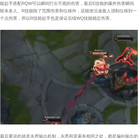
能起手搭配RQW可以瞬间打出可观的伤害，最后E技能的爆炸伤害瞬间
斩杀多人。R技能除了范围伤害和位移外，还能使沿途敌人强制位移到一
个点伤害，所以R技能起手也是保证后续WQ技能稳定伤害。
最后要说的就是永恩输出机制，永恩和亚索有相同之处，都是偏向输出的