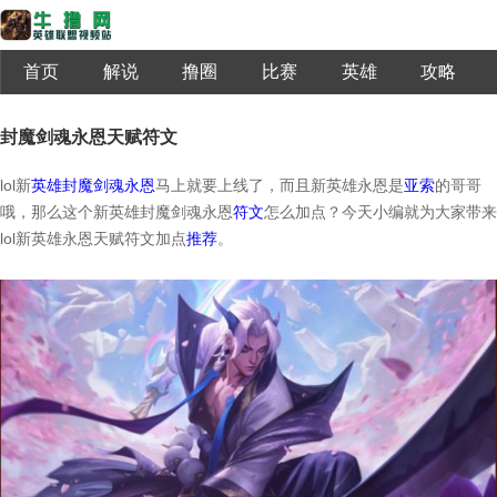
首页
解说
撸圈
比赛
英雄
攻略
封魔剑魂永恩天赋符文
lol新
英雄
封魔剑魂
永恩
马上就要上线了，而且新英雄永恩是
亚索
的哥哥
哦，那么这个新英雄封魔剑魂永恩
符文
怎么加点？今天小编就为大家带来
lol新英雄永恩天赋符文加点
推荐
。