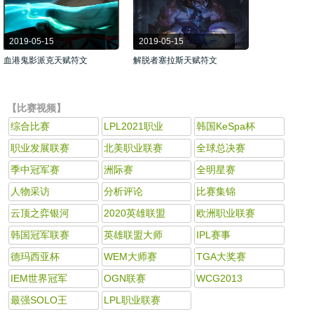
2019-05-15
2019-05-15
血港鬼影派克天赋符文
解脱者塞拉斯天赋符文
【比赛视频】
综合比赛
LPL2021职业
韩国KeSpa杯
职业发展联赛
北美职业联赛
全球总决赛
季中冠军赛
洲际赛
全明星赛
人物采访
分析评论
比赛集锦
云顶之弈银河
2020英雄联盟
欧洲职业联赛
韩国冠军联赛
英雄联盟大师
IPL赛事
德玛西亚杯
WEM大师赛
TGA大奖赛
IEM世界冠军
OGN联赛
WCG2013
最强SOLO王
LPL职业联赛