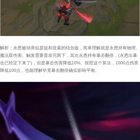
解析：永恩被动类似瑟提和亚索的结合版，简单理解就是永恩持有物理、
魔法双伤害。触发需要普攻完两下，其次永恩持有暴击翻倍，(永恩出暴
击已经定下来了)，但是暴击伤害降低10%。按照这个算法，1000点伤害
降低100点，也能理解毕竟暴击翻倍确实影响平衡。