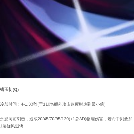
错玉切(Q)
冷却时间：4-1.33秒(于110%额外攻击速度时达到最小值)
永恩向前刺击，造成20/45/70/95/120(+1总AD)物理伤害，若命中则叠加
1层旋风烈斩