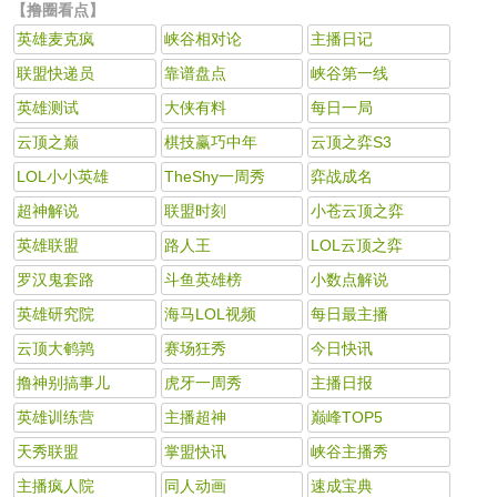
【撸圈看点】
英雄麦克疯
峡谷相对论
主播日记
联盟快递员
靠谱盘点
峡谷第一线
英雄测试
大侠有料
每日一局
云顶之巅
棋技赢巧中年
云顶之弈S3
LOL小小英雄
TheShy一周秀
弈战成名
超神解说
联盟时刻
小苍云顶之弈
英雄联盟
路人王
LOL云顶之弈
罗汉鬼套路
斗鱼英雄榜
小数点解说
英雄研究院
海马LOL视频
每日最主播
云顶大鹌鹑
赛场狂秀
今日快讯
撸神别搞事儿
虎牙一周秀
主播日报
英雄训练营
主播超神
巅峰TOP5
天秀联盟
掌盟快讯
峡谷主播秀
主播疯人院
同人动画
速成宝典