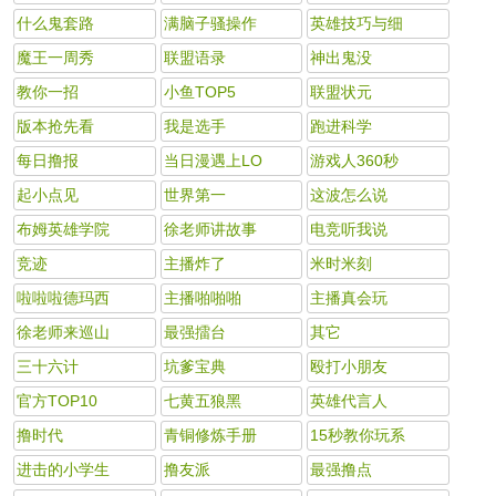
什么鬼套路
满脑子骚操作
英雄技巧与细
魔王一周秀
联盟语录
神出鬼没
教你一招
小鱼TOP5
联盟状元
版本抢先看
我是选手
跑进科学
每日撸报
当日漫遇上LO
游戏人360秒
起小点见
世界第一
这波怎么说
布姆英雄学院
徐老师讲故事
电竞听我说
竞迹
主播炸了
米时米刻
啦啦啦德玛西
主播啪啪啪
主播真会玩
徐老师来巡山
最强擂台
其它
三十六计
坑爹宝典
殴打小朋友
官方TOP10
七黄五狼黑
英雄代言人
撸时代
青铜修炼手册
15秒教你玩系
进击的小学生
撸友派
最强撸点