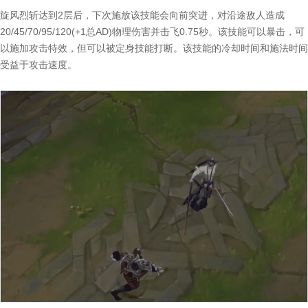
旋风烈斩达到2层后，下次施放该技能会向前突进，对沿途敌人造成
20/45/70/95/120(+1总AD)物理伤害并击飞0.75秒。该技能可以暴击，可
以施加攻击特效，但可以被定身技能打断。该技能的冷却时间和施法时间
受益于攻击速度。