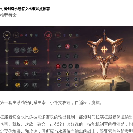
封魔剑魂永恩符文出装加点推荐
推荐符文
第一套主系精密副系主宰，小符文攻速，自适应，魔抗。
征服者切合永恩多技能多普攻的输出机制，能短时间拉满征服者保证输出
伤害。凯旋、欢欣、致命一击都没什么好说的，技能机制写的很清楚，指
定要你堆暴击和攻速，理所应当永恩偏向输出的战士，跟亚索的英雄类型