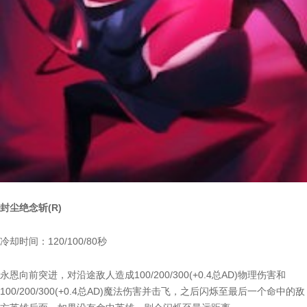
封尘绝念斩(R)
冷却时间：120/100/80秒
永恩向前突进，对沿途敌人造成100/200/300(+0.4总AD)物理伤害和
100/200/300(+0.4总AD)魔法伤害并击飞，之后闪烁至最后一个命中的敌