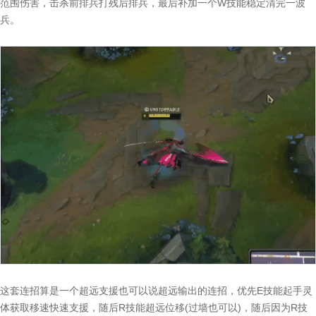
范围伤害，击杀前排兵打残后排兵，最后补加一个W技能稳定清完一波
兵。
这套连招算是一个超远支援也可以说超远输出的连招，优先E技能起手灵
体获取移速快速支援，随后R技能超远位移(过墙也可以)，随后因为R技