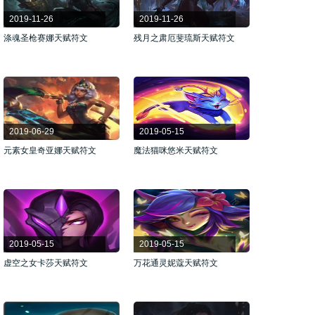
2019-11-26
2019-11-26
涤魂圣枪赛娜天赋符文
残月之肃厄斐琉斯天赋符文
2019-06-29
2019-05-15
元素女皇奇亚娜天赋符文
魔法猫咪悠米天赋符文
2019-05-15
2019-05-15
虚空之女卡莎天赋符文
万花通灵妮蔻天赋符文