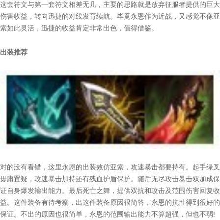
这套符文与第一套符文相差无几，主要的思路就是放弃征服者提供的巨大
伤害收益，转向迅捷的对线发育续航。毕竟永恩作为近战，又感觉不像亚
索如此灵活，迅捷的收益肯定非常出色，值得借鉴。
出装推荐
对的没有看错，这里永恩的出装效仿亚索，攻速暴击都要持有。起手绿叉
毋庸置疑，攻速暴击加持还有残血护盾保护。随后无尽攻击暴击双加成保
证自身爆发输出能力。最后死亡之舞，提供双抗和攻击及范围伤害回复收
益。这件装备有待考察，出这件装备原因很简答，永恩的抗性得到很好的
保证。不出的原因也很简单，永恩的范围输出能力不算超强，但也不弱!