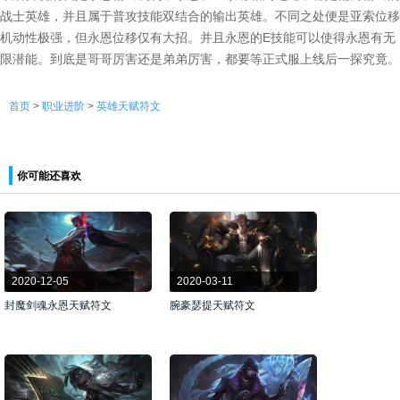
战士英雄，并且属于普攻技能双结合的输出英雄。不同之处便是亚索位移
机动性极强，但永恩位移仅有大招。并且永恩的E技能可以使得永恩有无
限潜能。到底是哥哥厉害还是弟弟厉害，都要等正式服上线后一探究竟。
首页
>
职业进阶
>
英雄天赋符文
你可能还喜欢
2020-12-05
2020-03-11
封魔剑魂永恩天赋符文
腕豪瑟提天赋符文