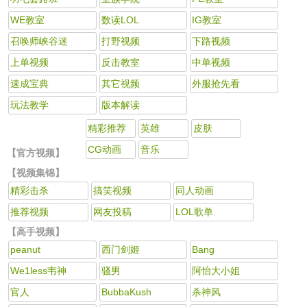
WE教室
数读LOL
IG教室
召唤师峡谷迷
打野视频
下路视频
上单视频
反击教室
中单视频
速成宝典
其它视频
外服抢先看
玩法教学
版本解读
精彩推荐
英雄
皮肤
CG动画
音乐
【官方视频】
【视频集锦】
精彩击杀
搞笑视频
同人动画
推荐视频
网友投稿
LOL歌单
【高手视频】
peanut
西门剑姬
Bang
We1less韦神
骚男
阿怡大小姐
官人
BubbaKush
杀神风