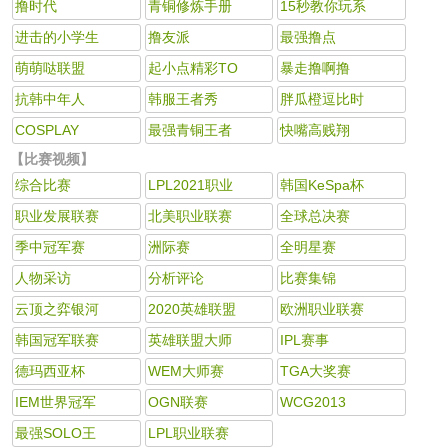
撸时代
青铜修炼手册
15秒教你玩系
进击的小学生
撸友派
最强撸点
萌萌哒联盟
起小点精彩TO
暴走撸啊撸
抗韩中年人
韩服王者秀
胖瓜橙逗比时
COSPLAY
最强青铜王者
快嘴高贱翔
【比赛视频】
综合比赛
LPL2021职业
韩国KeSpa杯
职业发展联赛
北美职业联赛
全球总决赛
季中冠军赛
洲际赛
全明星赛
人物采访
分析评论
比赛集锦
云顶之弈银河
2020英雄联盟
欧洲职业联赛
韩国冠军联赛
英雄联盟大师
IPL赛事
德玛西亚杯
WEM大师赛
TGA大奖赛
IEM世界冠军
OGN联赛
WCG2013
最强SOLO王
LPL职业联赛