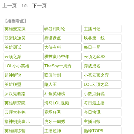
上一页
1
/5
下一页
【撸圈看点】
英雄麦克疯
峡谷相对论
主播日记
联盟快递员
靠谱盘点
峡谷第一线
英雄测试
大侠有料
每日一局
云顶之巅
棋技赢巧中年
云顶之弈S3
LOL小小英雄
TheShy一周秀
弈战成名
超神解说
联盟时刻
小苍云顶之弈
英雄联盟
路人王
LOL云顶之弈
罗汉鬼套路
斗鱼英雄榜
小数点解说
英雄研究院
海马LOL视频
每日最主播
云顶大鹌鹑
赛场狂秀
今日快讯
撸神别搞事儿
虎牙一周秀
主播日报
英雄训练营
主播超神
巅峰TOP5