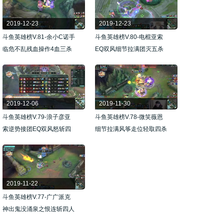
2019-12-23
2019-12-23
斗鱼英雄榜V.81-余小C诺手
斗鱼英雄榜V.80-电棍亚索
临危不乱残血操作4血三杀
EQ双风细节拉满团灭五杀
2019-12-06
2019-11-30
斗鱼英雄榜V.79-浪子彦亚
斗鱼英雄榜V.78-微笑薇恩
索逆势接团EQ双风怒斩四
细节拉满风筝走位轻取四杀
杀
2019-11-22
斗鱼英雄榜V.77-广广派克
神出鬼没涌泉之恨连斩四人