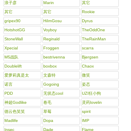
浪子彦
Marin
其它
其它
其它
Rookie
gripex90
HiImGosu
Dyrus
HotshotGG
Voyboy
TheOddOne
StoneWall
Reginald
TheRainMan
Xpecial
Froggen
scarra
M5战队
bestrivenna
Bjergsen
Doublelift
boxbox
Chaox
爱萝莉真是太
文森特
微笑
诺言
Gogoing
姿态
PDD
无状态cool
UZI狂小狗
神超Godlike
卷毛
灵药lovelin
德云色笑笑
草莓
spirit
Madlife
Dopa
IMP
Insec
Dade
Flame