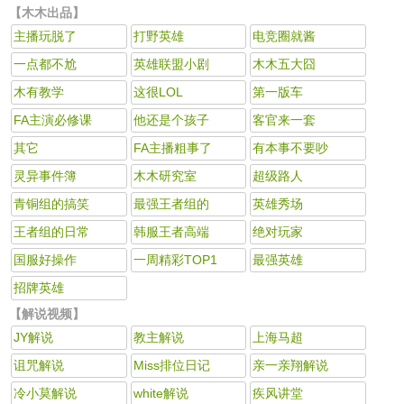
【木木出品】
主播玩脱了
打野英雄
电竞圈就酱
一点都不尬
英雄联盟小剧
木木五大囧
木有教学
这很LOL
第一版车
FA主演必修课
他还是个孩子
客官来一套
其它
FA主播粗事了
有本事不要吵
灵异事件簿
木木研究室
超级路人
青铜组的搞笑
最强王者组的
英雄秀场
王者组的日常
韩服王者高端
绝对玩家
国服好操作
一周精彩TOP1
最强英雄
招牌英雄
【解说视频】
JY解说
教主解说
上海马超
诅咒解说
Miss排位日记
亲一亲翔解说
冷小莫解说
white解说
疾风讲堂