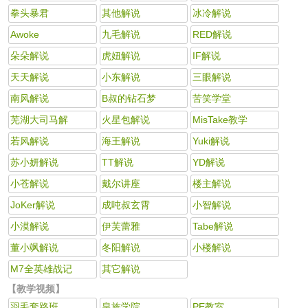
拳头暴君
其他解说
冰冷解说
Awoke
九毛解说
RED解说
朵朵解说
虎妞解说
IF解说
天天解说
小东解说
三眼解说
南风解说
B叔的钻石梦
苦笑学堂
芜湖大司马解
火星包解说
MisTake教学
若风解说
海王解说
Yuki解说
苏小妍解说
TT解说
YD解说
小苍解说
戴尔讲座
楼主解说
JoKer解说
成吨叔玄霄
小智解说
小漠解说
伊芙蕾雅
Tabe解说
董小飒解说
冬阳解说
小楼解说
M7全英雄战记
其它解说
【教学视频】
羽毛套路班
皇族学院
PE教室