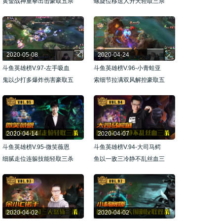
黄金战神重拳出击豪取五杀
螺旋位移送人升天轻取三杀
2020-05-08
2020-04-24
斗鱼英雄榜V.97-左手吸血
斗鱼英雄榜V.96-小青蛙亚
鬼以少打多爆炸伤害豪取五
索细节拉满双风解控豪取五
杀
杀
2020-04-14
2020-04-07
斗鱼英雄榜V.95-微笑薇恩
斗鱼英雄榜V.94-大司马鳄
细腻走位连躲技能轻取三杀
鱼以一敌三冷静不乱丝血三
杀
2020-04-02
2020-04-02