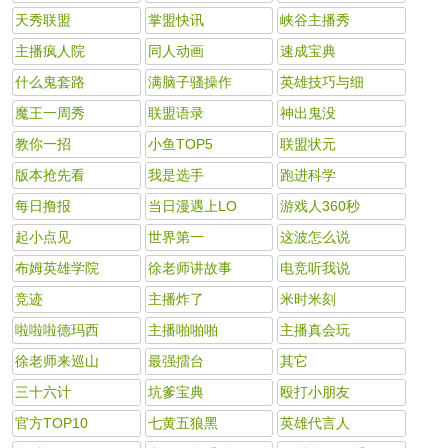
天秀联盟
掌盟快讯
峡谷主播秀
主播疯人院
同人动画
速成宝典
什么鬼套路
满脑子骚操作
英雄技巧与细
魔王一周秀
联盟语录
神出鬼没
教你一招
小鱼TOP5
联盟状元
版本抢先看
我是选手
跑进科学
每日撸报
当日漫遇上LO
游戏人360秒
起小点见
世界第一
这波怎么说
布姆英雄学院
徐老师讲故事
电竞听我说
竞迹
主播炸了
米时米刻
啦啦啦德玛西
主播啪啪啪
主播真会玩
徐老师来巡山
最强擂台
其它
三十六计
坑爹宝典
殴打小朋友
官方TOP10
七黄五狼黑
英雄代言人