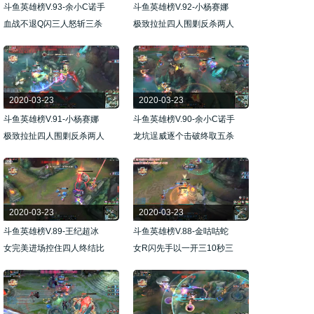
斗鱼英雄榜V.93-余小C诺手
斗鱼英雄榜V.92-小杨赛娜
血战不退Q闪三人怒斩三杀
极致拉扯四人围剿反杀两人
2020-03-23
2020-03-23
斗鱼英雄榜V.91-小杨赛娜
斗鱼英雄榜V.90-余小C诺手
极致拉扯四人围剿反杀两人
龙坑逞威逐个击破终取五杀
2020-03-23
2020-03-23
斗鱼英雄榜V.89-王纪超冰
斗鱼英雄榜V.88-金咕咕蛇
女完美进场控住四人终结比
女R闪先手以一开三10秒三
赛
杀