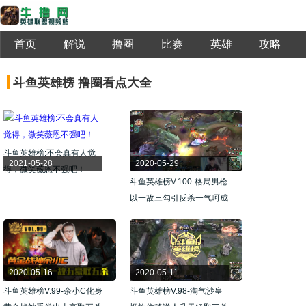
首页
解说
撸圈
比赛
英雄
攻略
斗鱼英雄榜 撸圈看点大全
斗鱼英雄榜:不会真有人觉
2021-05-28
2020-05-29
得，微笑薇恩不强吧！
斗鱼英雄榜V.100-格局男枪
以一敌三勾引反杀一气呵成
2020-05-16
2020-05-11
斗鱼英雄榜V.99-余小C化身
斗鱼英雄榜V.98-淘气沙皇