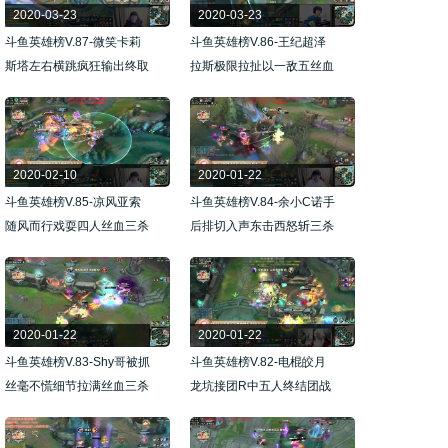
2020-03-23
2020-03-23
斗鱼英雄榜V.87-微笑卡莉
斗鱼英雄榜V.86-王纪超泽
斯塔左右横跳疯狂输出终取
拉斯极限拉扯以一敌五丝血
五杀
四杀
2020-02-10
2020-01-22
斗鱼英雄榜V.85-凉风亚索
斗鱼英雄榜V.84-余小C诺手
随风而行戏耍四人丝血三杀
后排切入声东击西怒斩三杀
2020-01-22
2020-01-22
斗鱼英雄榜V.83-Shy哥被抓
斗鱼英雄榜V.82-电棍皎月
丝毫不慌细节拉满丝血三杀
龙坑接团R中五人终结团战