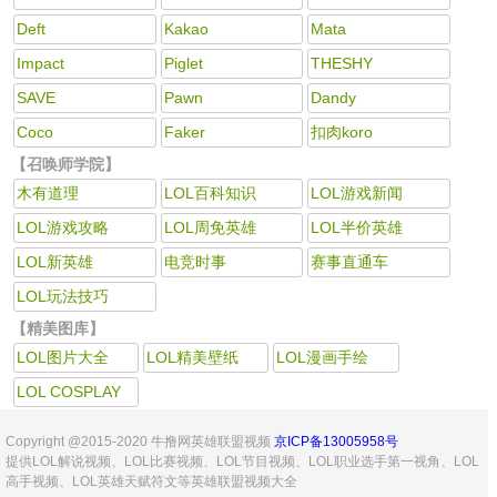
Deft
Kakao
Mata
Impact
Piglet
THESHY
SAVE
Pawn
Dandy
Coco
Faker
扣肉koro
【召唤师学院】
木有道理
LOL百科知识
LOL游戏新闻
LOL游戏攻略
LOL周免英雄
LOL半价英雄
LOL新英雄
电竞时事
赛事直通车
LOL玩法技巧
【精美图库】
LOL图片大全
LOL精美壁纸
LOL漫画手绘
LOL COSPLAY
Copyright @2015-2020 牛撸网英雄联盟视频
京ICP备13005958号
提供LOL解说视频、LOL比赛视频、LOL节目视频、LOL职业选手第一视角、LOL
高手视频、LOL英雄天赋符文等英雄联盟视频大全