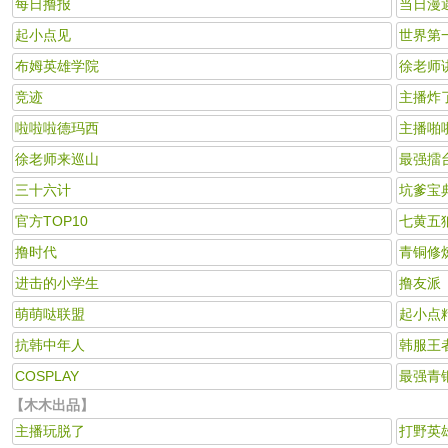
每日撸报
当日漫
起小点见
世界第
布姆英雄学院
徐老师
竞迹
主播炸
啦啦啦德玛西
主播啪
徐老师来巡山
最强擂
三十六计
坑爹宝
官方TOP10
七黄五
撸时代
青铜修
进击的小学生
撸友派
萌萌哒联盟
起小点
抗韩中年人
韩服王
COSPLAY
最强青
【木木出品】
主播玩脱了
打野英