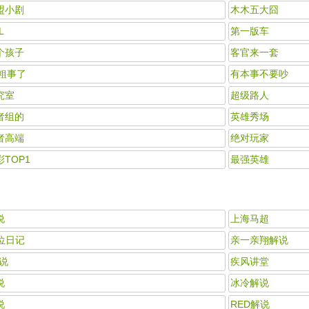
盟小剧
木木五大囧
L
第一版车
个孩子
客官来一套
播粗事了
有本事不要吵
究室
超级路人
者组的
英雄秀场
者高端
绝对玩家
TOP1
最强英雄
说
上海马超
排位日记
亲一亲翔解说
解说
疾风讲堂
说
冰冷解说
说
RED解说