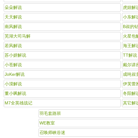
朵朵解说
虎妞解
天天解说
小东解
南风解说
B叔的
芜湖大司马解
火星包
若风解说
海王解
苏小妍解说
TT解说
小苍解说
戴尔讲
JoKer解说
成吨叔
小漠解说
伊芙蕾
董小飒解说
冬阳解
M7全英雄战记
其它解
羽毛套路班
WE教室
召唤师峡谷迷