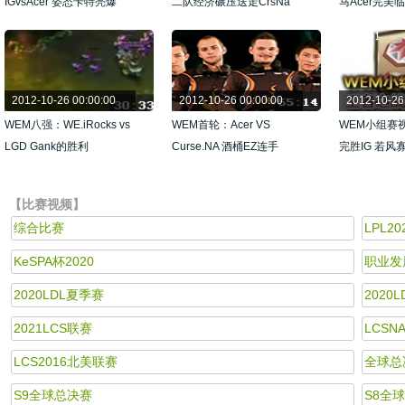
IGvsAcer 姿态卡特亮爆
二队经济碾压送走CrsNa
马Acer完美
LGD
2012-10-26 00:00:00
2012-10-26 00:00:00
2012-10-26
WEM八强：WE.iRocks vs
WEM首轮：Acer VS
WEM小组赛
LGD Gank的胜利
Curse.NA 酒桶EZ连手
完胜IG 若风
【比赛视频】
综合比赛
LPL2
KeSPA杯2020
职业发
2020LDL夏季赛
2020
2021LCS联赛
LCSN
LCS2016北美联赛
全球总
S9全球总决赛
S8全