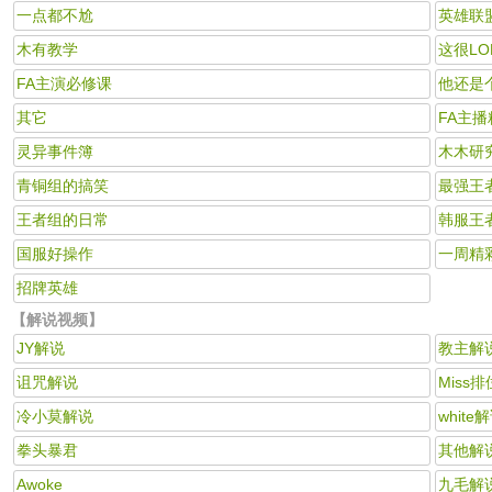
一点都不尬
英雄联
木有教学
这很LO
FA主演必修课
他还是
其它
FA主
灵异事件簿
木木研
青铜组的搞笑
最强王
王者组的日常
韩服王
国服好操作
一周精彩
招牌英雄
【解说视频】
JY解说
教主解
诅咒解说
Miss
冷小莫解说
white
拳头暴君
其他解
Awoke
九毛解