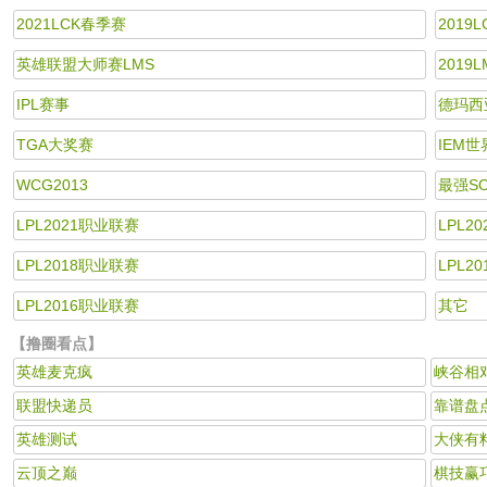
2021LCK春季赛
2019
英雄联盟大师赛LMS
2019
IPL赛事
德玛西
TGA大奖赛
IEM
WCG2013
最强S
LPL2021职业联赛
LPL2
LPL2018职业联赛
LPL2
LPL2016职业联赛
其它
【撸圈看点】
英雄麦克疯
峡谷相
联盟快递员
靠谱盘
英雄测试
大侠有
云顶之巅
棋技赢