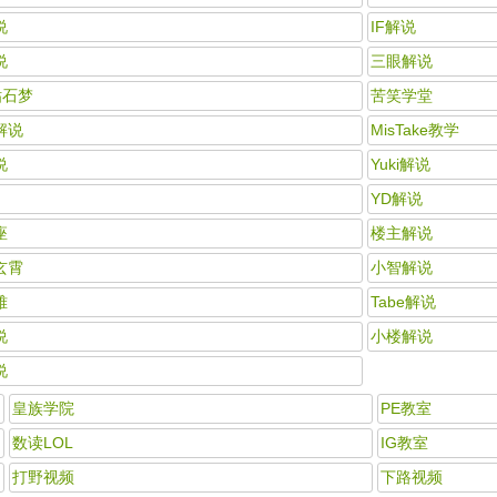
说
IF解说
说
三眼解说
钻石梦
苦笑学堂
解说
MisTake教学
说
Yuki解说
YD解说
座
楼主解说
玄霄
小智解说
雅
Tabe解说
说
小楼解说
说
皇族学院
PE教室
数读LOL
IG教室
打野视频
下路视频