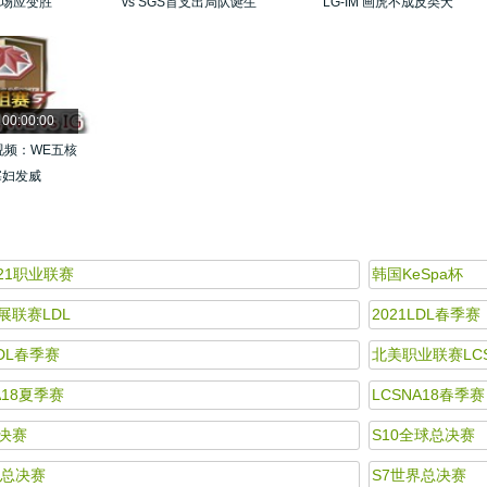
临场应变胜
vs SGS首支出局队诞生
LG-IM 画虎不成反类犬
 00:00:00
视频：WE五核
寡妇发威
021职业联赛
韩国KeSpa杯
展联赛LDL
2021LDL春季赛
LDL春季赛
北美职业联赛LC
A18夏季赛
LCSNA18春季赛
决赛
S10全球总决赛
球总决赛
S7世界总决赛