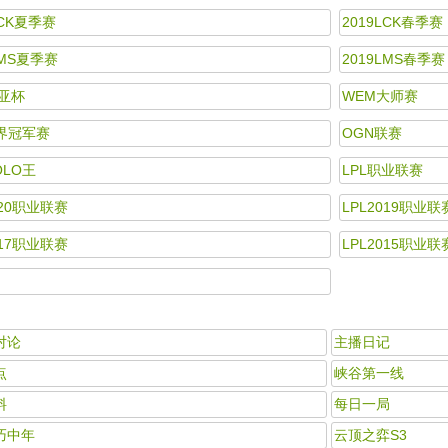
LCK夏季赛
2019LCK春季赛
LMS夏季赛
2019LMS春季赛
亚杯
WEM大师赛
世界冠军赛
OGN联赛
OLO王
LPL职业联赛
020职业联赛
LPL2019职业联
017职业联赛
LPL2015职业联
对论
主播日记
点
峡谷第一线
料
每日一局
巧中年
云顶之弈S3