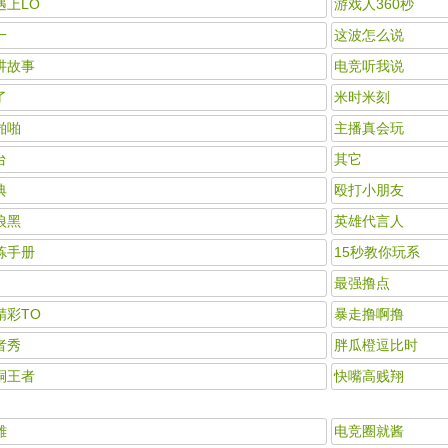
遇上LO
游戏人360秒
一
这波怎么说
讲故事
电竞听我说
了
米时米刻
啪啪
主播真会玩
台
其它
典
殴打小朋友
狼黑
英雄代言人
炼手册
15秒教你玩系
最强撸点
精彩TO
暴走撸啊撸
者秀
胖瓜橙逗比时
铜王者
快嘴高贱翔
雄
电竞圈就酱