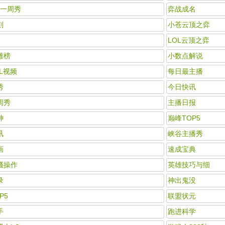
hy一周秀
弈战成名
刻
小苍云顶之弈
LOL云顶之弈
雄榜
小数点解说
L视频
每日最主播
秀
今日快讯
周秀
主播日报
神
巅峰TOP5
讯
峡谷主播秀
画
速成宝典
骚操作
英雄技巧与细
录
神出鬼没
P5
联盟状元
手
跑进科学