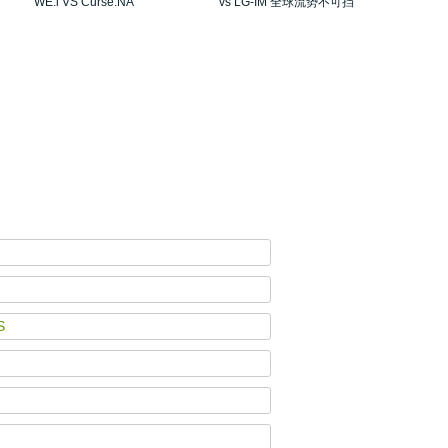
WE.i VS Curse.NA
vs LG-IM 全球流势不可挡
S