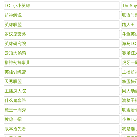
LOL小小英雄
TheS
超神解说
联盟时
英雄联盟
路人王
罗汉鬼套路
斗鱼英
英雄研究院
海马LO
云顶大鹌鹑
赛场狂
撸神别搞事儿
虎牙一
英雄训练营
主播超
天秀联盟
掌盟快
主播疯人院
同人动
什么鬼套路
满脑子
魔王一周秀
联盟语
教你一招
小鱼TO
版本抢先看
我是选