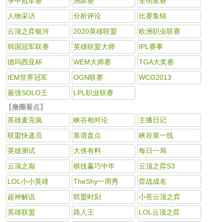
季中冠军赛
洲际赛
全明星赛
人物采访
分析评论
比赛集锦
云顶之弈银河
2020英雄联盟
欧洲职业联赛
韩国冠军联赛
英雄联盟大师
IPL赛事
德玛西亚杯
WEM大师赛
TGA大奖赛
IEM世界冠军
OGN联赛
WCG2013
最强SOLO王
LPL职业联赛
【撸圈看点】
英雄麦克疯
峡谷相对论
主播日记
联盟快递员
靠谱盘点
峡谷第一线
英雄测试
大侠有料
每日一局
云顶之巅
棋技赢巧中年
云顶之弈S3
LOL小小英雄
TheShy一周秀
弈战成名
超神解说
联盟时刻
小苍云顶之弈
英雄联盟
路人王
LOL云顶之弈