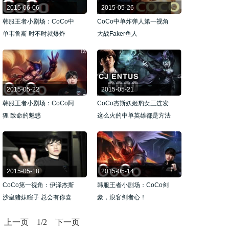
2015-06-06
2015-05-26
韩服王者小剧场：CoCo中
CoCo中单炸弹人第一视角
单韦鲁斯 时不时就爆炸
大战Faker鱼人
2015-05-22
2015-05-21
韩服王者小剧场：CoCo阿
CoCo杰斯妖姬豹女三连发
狸 致命的魅惑
这么火的中单英雄都是方法
2015-05-18
2015-05-14
CoCo第一视角：伊泽杰斯
韩服王者小剧场：CoCo剑
沙皇猪妹瞎子 总会有你喜
豪，浪客剑者心！
欢
上一页
1
/2
下一页