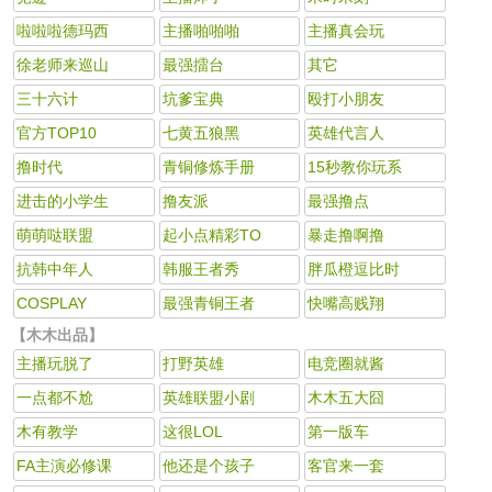
啦啦啦德玛西
主播啪啪啪
主播真会玩
徐老师来巡山
最强擂台
其它
三十六计
坑爹宝典
殴打小朋友
官方TOP10
七黄五狼黑
英雄代言人
撸时代
青铜修炼手册
15秒教你玩系
进击的小学生
撸友派
最强撸点
萌萌哒联盟
起小点精彩TO
暴走撸啊撸
抗韩中年人
韩服王者秀
胖瓜橙逗比时
COSPLAY
最强青铜王者
快嘴高贱翔
【木木出品】
主播玩脱了
打野英雄
电竞圈就酱
一点都不尬
英雄联盟小剧
木木五大囧
木有教学
这很LOL
第一版车
FA主演必修课
他还是个孩子
客官来一套