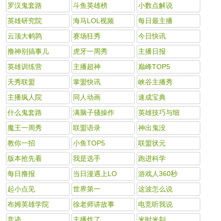
罗汉鬼套路
斗鱼英雄榜
小数点解说
英雄研究院
海马LOL视频
每日最主播
云顶大鹌鹑
赛场狂秀
今日快讯
撸神别搞事儿
虎牙一周秀
主播日报
英雄训练营
主播超神
巅峰TOP5
天秀联盟
掌盟快讯
峡谷主播秀
主播疯人院
同人动画
速成宝典
什么鬼套路
满脑子骚操作
英雄技巧与细
魔王一周秀
联盟语录
神出鬼没
教你一招
小鱼TOP5
联盟状元
版本抢先看
我是选手
跑进科学
每日撸报
当日漫遇上LO
游戏人360秒
起小点见
世界第一
这波怎么说
布姆英雄学院
徐老师讲故事
电竞听我说
竞迹
主播炸了
米时米刻