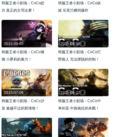
韩服王者小剧场：CoCo皎
韩服王者小剧场：CoCo妖
月 真正的主导比赛！
姬 乐芙兰瞬间爆炸
2015-09-05
2015-08-06
韩服王者小剧场：CoCo璐
韩服王者小剧场：CoCo打
璐 小萝莉的暴力！
野狼人 无法摆脱的控制！
2015-07-06
2015-06-27
韩服王者小剧场：CoCo沙
韩服王者小剧场：CoCo中
皇 逾越不过的那堵墙！
单剑圣 中路疯狂的杀戮！