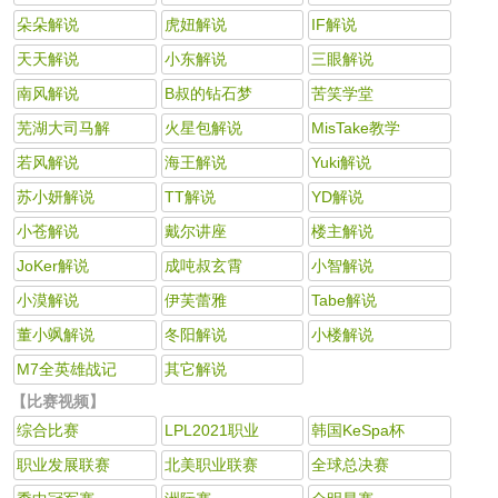
朵朵解说
虎妞解说
IF解说
天天解说
小东解说
三眼解说
南风解说
B叔的钻石梦
苦笑学堂
芜湖大司马解
火星包解说
MisTake教学
若风解说
海王解说
Yuki解说
苏小妍解说
TT解说
YD解说
小苍解说
戴尔讲座
楼主解说
JoKer解说
成吨叔玄霄
小智解说
小漠解说
伊芙蕾雅
Tabe解说
董小飒解说
冬阳解说
小楼解说
M7全英雄战记
其它解说
【比赛视频】
综合比赛
LPL2021职业
韩国KeSpa杯
职业发展联赛
北美职业联赛
全球总决赛