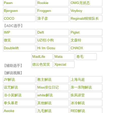
Pawn
Rookie
OMG无状态
Bjergsen
Froggen
Voyboy
COCO
浪子彦
Reginald猩猩队长
【ADC选手】
IMP
Deft
Piglet
微笑
UZI狂小狗
文森特
Doublelift
Hi Im Gosu
CHAOX
MadLife
Mata
卷毛
德云色笑笑
Xpecial
【辅助选手】
【解说视频】
JY解说
教主解说
上海马超
诅咒解说
Miss排位日记
亲一亲翔解说
冷小莫解说
white解说
疾风讲堂
拳头暴君
其他解说
冰冷解说
Awoke
九毛解说
RED解说