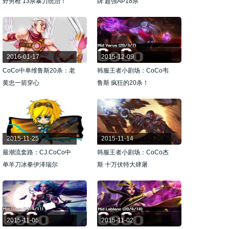
野男枪 13杀暴力统治！
牌 超强AP18杀
2016-01-17
2015-12-09
CoCo中单维鲁斯20杀：老
韩服王者小剧场：CoCo韦
黄忠一箭穿心
鲁斯 疯狂的20杀！
2015-11-25
2015-11-14
最潮流套路：CJ.CoCo中
韩服王者小剧场：CoCo杰
单羊刀冰拳伊泽瑞尔
斯 十万伏特大肆屠
2015-11-06
2015-11-02