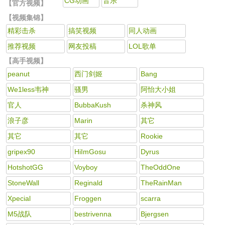
CG动画
音乐
【官方视频】
【视频集锦】
精彩击杀
搞笑视频
同人动画
推荐视频
网友投稿
LOL歌单
【高手视频】
peanut
西门剑姬
Bang
We1less韦神
骚男
阿怡大小姐
官人
BubbaKush
杀神风
浪子彦
Marin
其它
其它
其它
Rookie
gripex90
HiImGosu
Dyrus
HotshotGG
Voyboy
TheOddOne
StoneWall
Reginald
TheRainMan
Xpecial
Froggen
scarra
M5战队
bestrivenna
Bjergsen