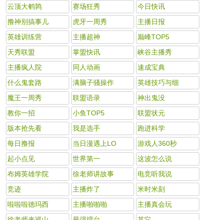
云顶大鹌鹑
赛场狂秀
今日快讯
撸神别搞事儿
虎牙一周秀
主播日报
英雄训练营
主播超神
巅峰TOP5
天秀联盟
掌盟快讯
峡谷主播秀
主播疯人院
同人动画
速成宝典
什么鬼套路
满脑子骚操作
英雄技巧与细
魔王一周秀
联盟语录
神出鬼没
教你一招
小鱼TOP5
联盟状元
版本抢先看
我是选手
跑进科学
每日撸报
当日漫遇上LO
游戏人360秒
起小点见
世界第一
这波怎么说
布姆英雄学院
徐老师讲故事
电竞听我说
竞迹
主播炸了
米时米刻
啦啦啦德玛西
主播啪啪啪
主播真会玩
徐老师来巡山
最强擂台
其它