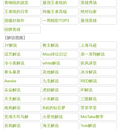
青铜组的搞笑
最强王者组的
英雄秀场
王者组的日常
韩服王者高端
绝对玩家
国服好操作
一周精彩TOP1
最强英雄
招牌英雄
【解说视频】
JY解说
教主解说
上海马超
诅咒解说
Miss排位日记
亲一亲翔解说
冷小莫解说
white解说
疾风讲堂
拳头暴君
其他解说
冰冷解说
Awoke
九毛解说
RED解说
朵朵解说
虎妞解说
IF解说
天天解说
小东解说
三眼解说
南风解说
B叔的钻石梦
苦笑学堂
芜湖大司马解
火星包解说
MisTake教学
若风解说
海王解说
Yuki解说