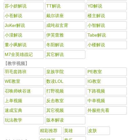
苏小妍解说
TT解说
YD解说
小苍解说
戴尔讲座
楼主解说
JoKer解说
成吨叔玄霄
小智解说
小漠解说
伊芙蕾雅
Tabe解说
董小飒解说
冬阳解说
小楼解说
M7全英雄战记
其它解说
【教学视频】
羽毛套路班
皇族学院
PE教室
WE教室
数读LOL
IG教室
召唤师峡谷迷
打野视频
下路视频
上单视频
反击教室
中单视频
速成宝典
其它视频
外服抢先看
玩法教学
版本解读
精彩推荐
英雄
皮肤