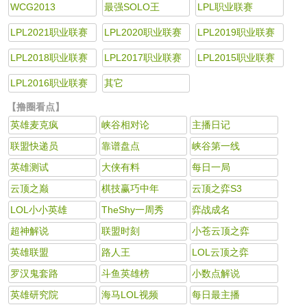
WCG2013
最强SOLO王
LPL职业联赛
LPL2021职业联赛
LPL2020职业联赛
LPL2019职业联赛
LPL2018职业联赛
LPL2017职业联赛
LPL2015职业联赛
LPL2016职业联赛
其它
【撸圈看点】
英雄麦克疯
峡谷相对论
主播日记
联盟快递员
靠谱盘点
峡谷第一线
英雄测试
大侠有料
每日一局
云顶之巅
棋技赢巧中年
云顶之弈S3
LOL小小英雄
TheShy一周秀
弈战成名
超神解说
联盟时刻
小苍云顶之弈
英雄联盟
路人王
LOL云顶之弈
罗汉鬼套路
斗鱼英雄榜
小数点解说
英雄研究院
海马LOL视频
每日最主播