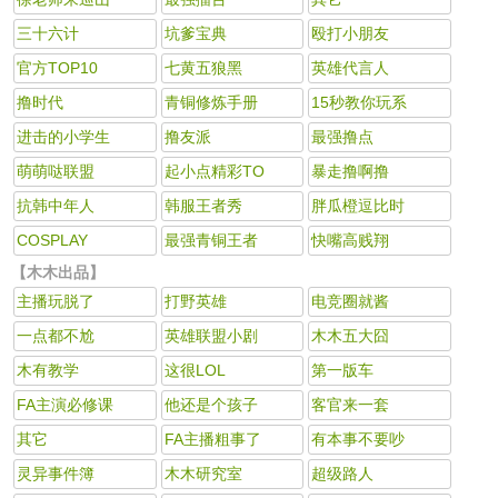
三十六计
坑爹宝典
殴打小朋友
官方TOP10
七黄五狼黑
英雄代言人
撸时代
青铜修炼手册
15秒教你玩系
进击的小学生
撸友派
最强撸点
萌萌哒联盟
起小点精彩TO
暴走撸啊撸
抗韩中年人
韩服王者秀
胖瓜橙逗比时
COSPLAY
最强青铜王者
快嘴高贱翔
【木木出品】
主播玩脱了
打野英雄
电竞圈就酱
一点都不尬
英雄联盟小剧
木木五大囧
木有教学
这很LOL
第一版车
FA主演必修课
他还是个孩子
客官来一套
其它
FA主播粗事了
有本事不要吵
灵异事件簿
木木研究室
超级路人