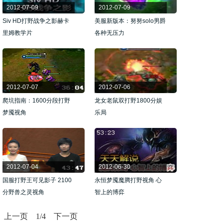
2012-07-09
2012-07-09
Siv HD打野战争之影赫卡
美服新版本：努努solo男爵
里姆教学片
各种无压力
2012-07-07
2012-07-06
爬坑指南：1600分段打野
龙女老鼠双打野1800分娱
梦魇视角
乐局
2012-07-04
2012-06-30
国服打野王可见影子 2100
永恒梦魇魔腾打野视角 心
分野兽之灵视角
智上的博弈
上一页
1
/4
下一页