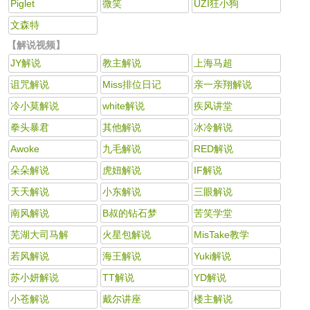
Piglet
微笑
UZI狂小狗
文森特
【解说视频】
JY解说
教主解说
上海马超
诅咒解说
Miss排位日记
亲一亲翔解说
冷小莫解说
white解说
疾风讲堂
拳头暴君
其他解说
冰冷解说
Awoke
九毛解说
RED解说
朵朵解说
虎妞解说
IF解说
天天解说
小东解说
三眼解说
南风解说
B叔的钻石梦
苦笑学堂
芜湖大司马解
火星包解说
MisTake教学
若风解说
海王解说
Yuki解说
苏小妍解说
TT解说
YD解说
小苍解说
戴尔讲座
楼主解说