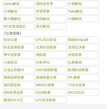
JoKer解说
成吨叔玄霄
小智解说
小漠解说
伊芙蕾雅
Tabe解说
董小飒解说
冬阳解说
小楼解说
M7全英雄战记
其它解说
【比赛视频】
综合比赛
LPL2021职业
韩国KeSpa杯
职业发展联赛
北美职业联赛
全球总决赛
季中冠军赛
洲际赛
全明星赛
人物采访
分析评论
比赛集锦
云顶之弈银河
2020英雄联盟
欧洲职业联赛
韩国冠军联赛
英雄联盟大师
IPL赛事
德玛西亚杯
WEM大师赛
TGA大奖赛
IEM世界冠军
OGN联赛
WCG2013
最强SOLO王
LPL职业联赛