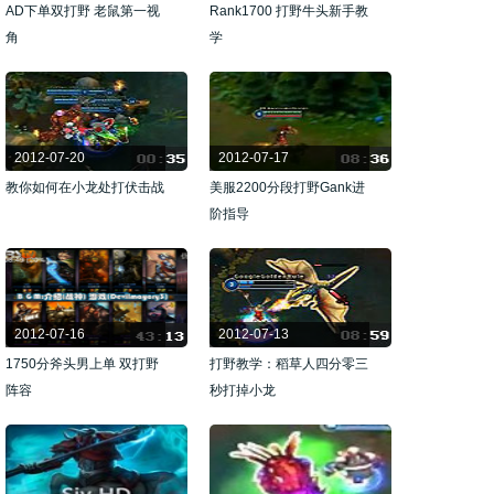
AD下单双打野 老鼠第一视
Rank1700 打野牛头新手教
角
学
2012-07-20
2012-07-17
教你如何在小龙处打伏击战
美服2200分段打野Gank进
阶指导
2012-07-16
2012-07-13
1750分斧头男上单 双打野
打野教学：稻草人四分零三
阵容
秒打掉小龙