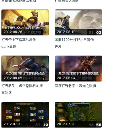
盲僧霸者地位难以撼动
打野石头人攻略
2012-08-26
2012-08-10
打野帝上下路草丛埋伏
国服1700分打野小丑盲僧
gank集锦
连发
2012-08-05
2012-08-04
打野教学：虚空恐惧科加斯
深度打野教学：暮光之眼慎
重制版
2012-07-31
2012-07-20