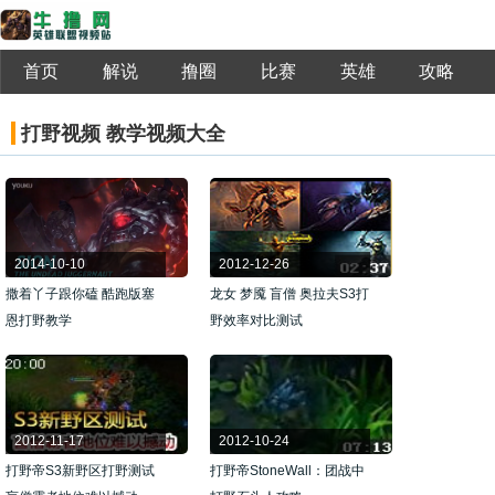
首页
解说
撸圈
比赛
英雄
攻略
打野视频 教学视频大全
2014-10-10
2012-12-26
撒着丫子跟你磕 酷跑版塞
龙女 梦魇 盲僧 奥拉夫S3打
恩打野教学
野效率对比测试
2012-11-17
2012-10-24
打野帝S3新野区打野测试
打野帝StoneWall：团战中