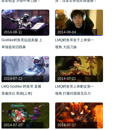
星星锐雯 夕阳中单刀妹！
涯：没拿世界冠军很遗憾！
2014-08-11
2014-08-04
Godlike鳄鱼哥征战美服 上
LMQ鳄鱼哥皇子上单第一
单瑞兹依旧残暴
视角 大战刀妹
2014-07-22
2014-07-21
LMQ Godlike 鳄鱼哥 直播
LMQ鳄鱼哥上单豹女第一
美服排位 凯南[上单]
视角 打爆对面慎无压力
2014-07-20
2014-07-17