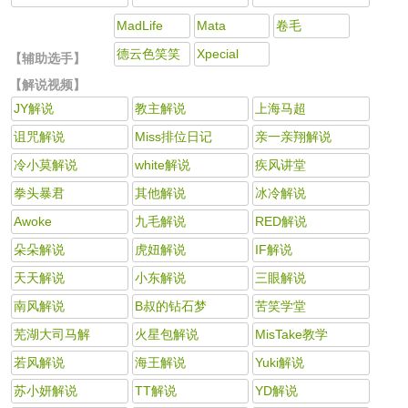
MadLife
Mata
卷毛
德云色笑笑
Xpecial
【辅助选手】
【解说视频】
JY解说
教主解说
上海马超
诅咒解说
Miss排位日记
亲一亲翔解说
冷小莫解说
white解说
疾风讲堂
拳头暴君
其他解说
冰冷解说
Awoke
九毛解说
RED解说
朵朵解说
虎妞解说
IF解说
天天解说
小东解说
三眼解说
南风解说
B叔的钻石梦
苦笑学堂
芜湖大司马解
火星包解说
MisTake教学
若风解说
海王解说
Yuki解说
苏小妍解说
TT解说
YD解说