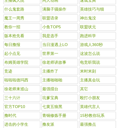
主播疯人院
同人动画
速成宝典
什么鬼套路
满脑子骚操作
英雄技巧与细
魔王一周秀
联盟语录
神出鬼没
教你一招
小鱼TOP5
联盟状元
版本抢先看
我是选手
跑进科学
每日撸报
当日漫遇上LO
游戏人360秒
起小点见
世界第一
这波怎么说
布姆英雄学院
徐老师讲故事
电竞听我说
竞迹
主播炸了
米时米刻
啦啦啦德玛西
主播啪啪啪
主播真会玩
徐老师来巡山
最强擂台
其它
三十六计
坑爹宝典
殴打小朋友
官方TOP10
七黄五狼黑
英雄代言人
撸时代
青铜修炼手册
15秒教你玩系
进击的小学生
撸友派
最强撸点