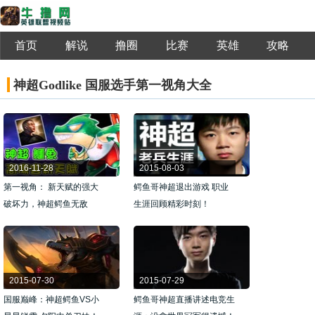
首页
解说
撸圈
比赛
英雄
攻略
神超Godlike 国服选手第一视角大全
2016-11-28
2015-08-03
第一视角： 新天赋的强大
鳄鱼哥神超退出游戏 职业
破坏力，神超鳄鱼无敌
生涯回顾精彩时刻！
2015-07-30
2015-07-29
国服巅峰：神超鳄鱼VS小
鳄鱼哥神超直播讲述电竞生