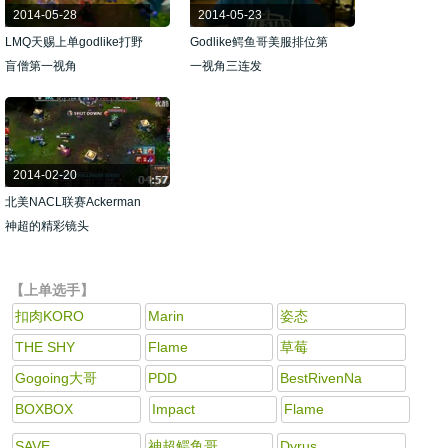
2014-05-28
2014-05-23
LMQ天赐上单godlike打野
Godlike鳄鱼哥美服排位第
盲僧第一视角
一视角三连发
2014-02-20
北美NACL联赛Ackerman
神超的精彩镜头
【上单选手】
扣肉KORO
Marin
姿态
THE SHY
Flame
草莓
Gogoing大哥
PDD
BestRivenNa
BOXBOX
Impact
Flame
SAVE
神超鳄鱼哥
Dyrus