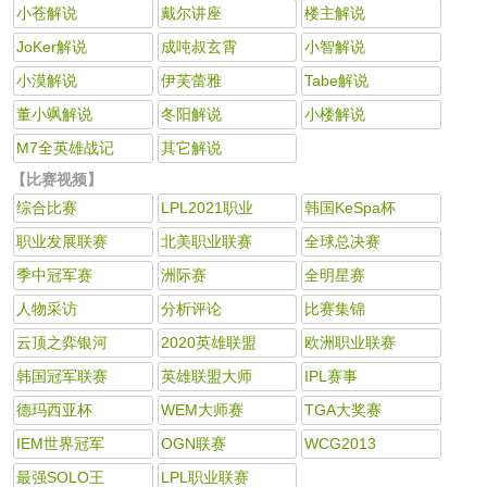
小苍解说
戴尔讲座
楼主解说
JoKer解说
成吨叔玄霄
小智解说
小漠解说
伊芙蕾雅
Tabe解说
董小飒解说
冬阳解说
小楼解说
M7全英雄战记
其它解说
【比赛视频】
综合比赛
LPL2021职业
韩国KeSpa杯
职业发展联赛
北美职业联赛
全球总决赛
季中冠军赛
洲际赛
全明星赛
人物采访
分析评论
比赛集锦
云顶之弈银河
2020英雄联盟
欧洲职业联赛
韩国冠军联赛
英雄联盟大师
IPL赛事
德玛西亚杯
WEM大师赛
TGA大奖赛
IEM世界冠军
OGN联赛
WCG2013
最强SOLO王
LPL职业联赛