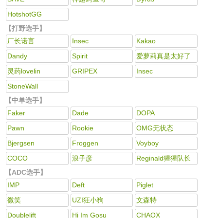
HotshotGG
【打野选手】
厂长诺言
Insec
Kakao
Dandy
Spirit
爱萝莉真是太好了
灵药lovelin
GRIPEX
Insec
StoneWall
【中单选手】
Faker
Dade
DOPA
Pawn
Rookie
OMG无状态
Bjergsen
Froggen
Voyboy
COCO
浪子彦
Reginald猩猩队长
【ADC选手】
IMP
Deft
Piglet
微笑
UZI狂小狗
文森特
Doublelift
Hi Im Gosu
CHAOX