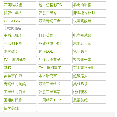
萌萌哒联盟
起小点精彩TO
暴走撸啊撸
抗韩中年人
韩服王者秀
胖瓜橙逗比时
COSPLAY
最强青铜王者
快嘴高贱翔
【木木出品】
主播玩脱了
打野英雄
电竞圈就酱
一点都不尬
英雄联盟小剧
木木五大囧
木有教学
这很LOL
第一版车
FA主演必修课
他还是个孩子
客官来一套
其它
FA主播粗事了
有本事不要吵
灵异事件簿
木木研究室
超级路人
青铜组的搞笑
最强王者组的
英雄秀场
王者组的日常
韩服王者高端
绝对玩家
国服好操作
一周精彩TOP1
最强英雄
招牌英雄