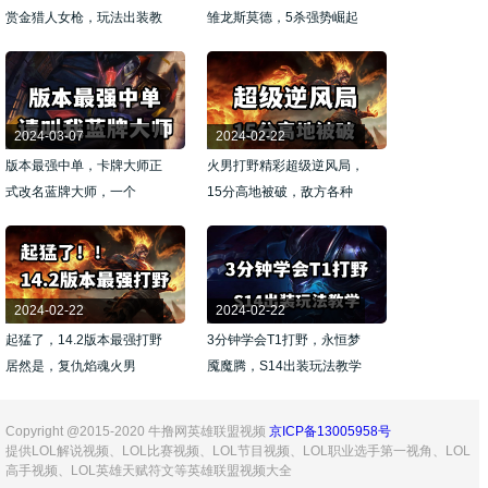
赏金猎人女枪，玩法出装教
雏龙斯莫德，5杀强势崛起
学
2024-03-07
2024-02-22
版本最强中单，卡牌大师正
火男打野精彩超级逆风局，
式改名蓝牌大师，一个
15分高地被破，敌方各种
W2000血
超神
2024-02-22
2024-02-22
起猛了，14.2版本最强打野
3分钟学会T1打野，永恒梦
居然是，复仇焰魂火男
魇魔腾，S14出装玩法教学
Copyright @2015-2020 牛撸网英雄联盟视频
京ICP备13005958号
提供LOL解说视频、LOL比赛视频、LOL节目视频、LOL职业选手第一视角、LOL
高手视频、LOL英雄天赋符文等英雄联盟视频大全