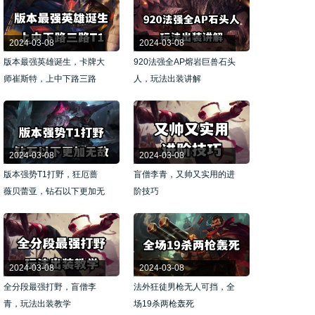
2024-03-08
2024-03-08
版本最强英雄诞生，卡牌大
920法强全AP熔岩巨兽石头
师崔斯特，上中下路三路
人，玩法出装讲解
T1
2024-03-08
2024-03-08
版本强势T1打野，狂厄蔷
盲僧李青，又帅又实用的进
薇贝蕾亚，钻石以下更加无
阶技巧
敌
2024-03-08
2024-03-08
全分段最强打野，盲僧李
法外狂徒男枪无人可挡，全
青，玩法出装教学
场19杀两枪轰死