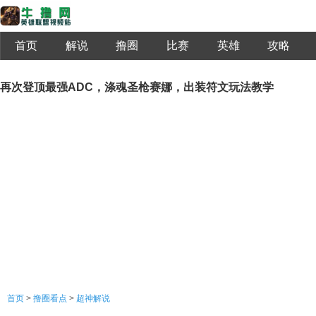
首页
解说
撸圈
比赛
英雄
攻略
再次登顶最强ADC，涤魂圣枪赛娜，出装符文玩法教学
首页
>
撸圈看点
>
超神解说