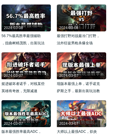
2024-03-08
2024-03-08
56.7%最高胜率最强辅助
最强打野对战最冷门打野，
，扭曲树精茂凯，出装玩法
法外狂徒男枪杀爆全场
教学
2024-03-07
2024-03-07
挺进破坏者诺手，对线某些
现版本最强上单，诺手诺克
英雄有奇效，无限减速
萨斯之手，最新出装玩法教
学
2024-03-07
2024-03-07
版本最强胜率最高ADC，
大师以上最强ADC，炽炎