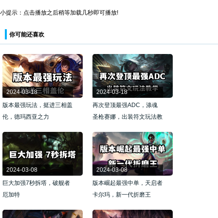
小提示：点击播放之后稍等加载几秒即可播放!
你可能还喜欢
2024-03-18
2024-03-18
版本最强玩法，挺进三相盖
再次登顶最强ADC，涤魂
伦，德玛西亚之力
圣枪赛娜，出装符文玩法教
学
2024-03-08
2024-03-08
巨大加强7秒拆塔，破舰者
版本崛起最强中单，天启者
厄加特
卡尔玛，新一代折磨王