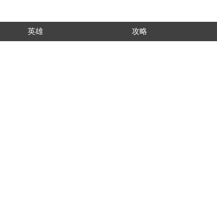
英雄
攻略