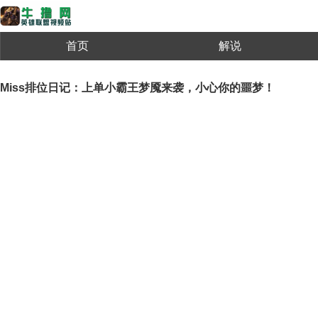
首页
解说
Miss排位日记：上单小霸王梦魇来袭，小心你的噩梦！