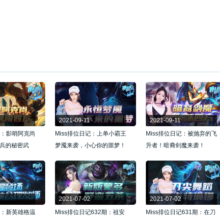
2021-09-11
2021-09-11
记：影哨阿克尚
Miss排位日记：上单小霸王
Miss排位日记：被抛弃的飞
兵的秘密武
梦魇来袭，小心你的噩梦！
升者！暗裔剑魔来袭！
2021-07-02
2021-07-02
记：新英雄格温
Miss排位日记632期：祖安
Miss排位日记631期：在刀