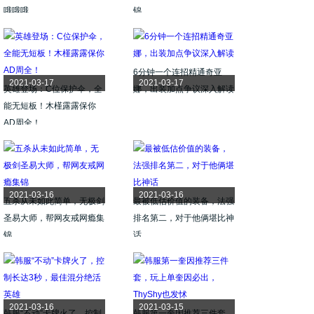
哦哦哦
锦
6分钟一个连招精通奇亚
2021-03-17
2021-03-17
英雄登场：C位保护伞，全
娜，出装加点争议深入解读
能无短板！木槿露露保你
AD周全！
2021-03-16
2021-03-16
五杀从未如此简单，无极剑
最被低估价值的装备，法强
圣易大师，帮网友戒网瘾集
排名第二，对于他俩堪比神
锦
话
2021-03-16
2021-03-15
韩服“不动”卡牌火了，控制
韩服第一奎因推荐三件套，