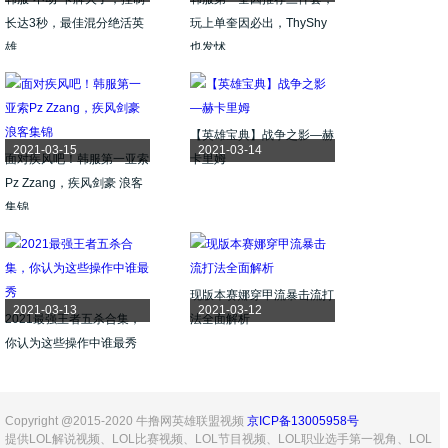
长达3秒，最佳混分绝活英
玩上单奎因必出，ThyShy
雄
也发怵
【英雄宝典】战争之影—赫
2021-03-15
2021-03-14
面对疾风吧！韩服第一亚索
卡里姆
Pz Zzang，疾风剑豪 浪客
集锦
现版本赛娜穿甲流暴击流打
2021-03-13
2021-03-12
2021最强王者五杀合集，
法全面解析
你认为这些操作中谁最秀
Copyright @2015-2020 牛撸网英雄联盟视频
京ICP备13005958号
提供LOL解说视频、LOL比赛视频、LOL节目视频、LOL职业选手第一视角、LOL