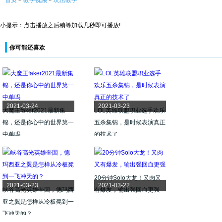
首页
>
教学视频
>
玩法教学
小提示：点击播放之后稍等加载几秒即可播放!
你可能还喜欢
2021-03-24
2021-03-23
大魔王faker2021最新集
LOL英雄联盟职业选手欢乐
锦，还是你心中的世界第一
五杀集锦，是时候表演真正
中单吗
的技术了
20分钟Solo大龙！又肉又
2021-03-23
2021-03-22
峡谷高光英雄奎因，德玛西
有爆发，输出强回血更强
亚之翼是怎样从冷板凳到一
飞冲天的？