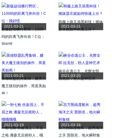
韩服上路又添黑科技！猪妹
2021-03-21
2021-03-21
新版赵信横行野区，1100
瑟庄妮如何快速上分？
码的距离飞奔向你！C位：
我好慌
峡谷在逃公主，光辉女郎
2021-03-21
2021-03-20
英雄联盟乱秀集锦，媲美大
拉克丝，秒人是种艺术
魔王级别的操作，简直美如
画！
2021-03-19
2021-03-18
一秒七枪 丝血强上，不屈
百万熟练度船长，超秀海洋
之枪 潘森无后摇秒人，哦
之灾 普朗克，地火瞬秒集