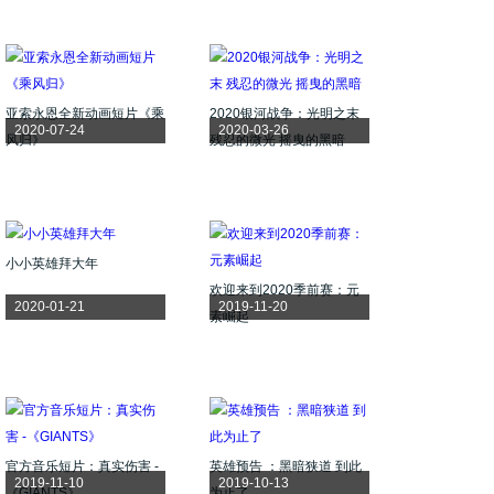
亚索永恩全新动画短片《乘
2020银河战争：光明之末
2020-07-24
2020-03-26
风归》
残忍的微光 摇曳的黑暗
小小英雄拜大年
欢迎来到2020季前赛：元
2020-01-21
2019-11-20
素崛起
官方音乐短片：真实伤害 -
英雄预告 ：黑暗狭道 到此
2019-11-10
2019-10-13
《GIANTS》
为止了