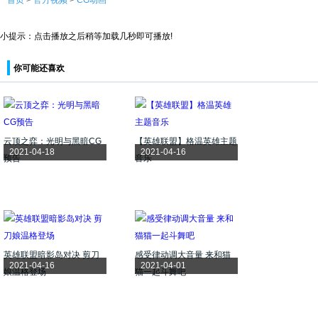
首页
>
官方视频
>
CG动画
小提示：点击播放之后稍等加载几秒即可播放!
你可能还喜欢
云顶之弈：光明与黑暗CG
【英雄联盟】格温英雄主题
2021-04-18
2021-04-16
预告
音乐
英雄联盟暗影岛对决 剪刀
感受律动调大音量 来和猫
2021-04-16
2021-04-01
娘温格登场
猫一起斗舞吧